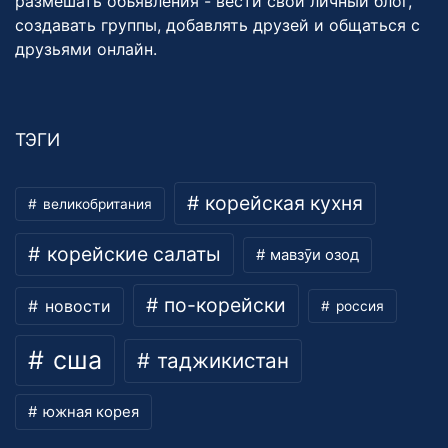
размешать объявления - вести свой личный блог,
создавать группы, добавлять друзей и общаться с
друзьями онлайн.
ТЭГИ
корейская кухня
великобритания
корейские салаты
мавзӯи озод
по-корейски
новости
россия
сша
таджикистан
южная корея