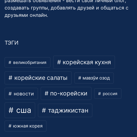
размешать объявления - вести свой личный блог,
создавать группы, добавлять друзей и общаться с
друзьями онлайн.
ТЭГИ
корейская кухня
великобритания
корейские салаты
мавзӯи озод
по-корейски
новости
россия
сша
таджикистан
южная корея