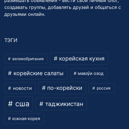
размешать объявления - вести свой личный блог,
создавать группы, добавлять друзей и общаться с
друзьями онлайн.
ТЭГИ
корейская кухня
великобритания
корейские салаты
мавзӯи озод
по-корейски
новости
россия
сша
таджикистан
южная корея