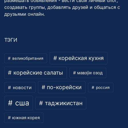
размешать объявления - вести свой личный блог,
создавать группы, добавлять друзей и общаться с
друзьями онлайн.
ТЭГИ
корейская кухня
великобритания
корейские салаты
мавзӯи озод
по-корейски
новости
россия
сша
таджикистан
южная корея