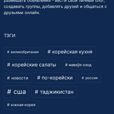
размешать объявления - вести свой личный блог,
создавать группы, добавлять друзей и общаться с
друзьями онлайн.
ТЭГИ
корейская кухня
великобритания
корейские салаты
мавзӯи озод
по-корейски
новости
россия
сша
таджикистан
южная корея