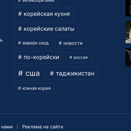
великобритания
корейская кухня
корейские салаты
ть
новости
мавзӯи озод
по-корейски
россия
сша
таджикистан
южная корея
 нами
Реклама на сайте