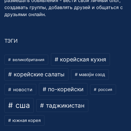
размешать объявления - вести свой личный блог,
создавать группы, добавлять друзей и общаться с
друзьями онлайн.
ТЭГИ
корейская кухня
великобритания
корейские салаты
мавзӯи озод
по-корейски
новости
россия
сша
таджикистан
южная корея