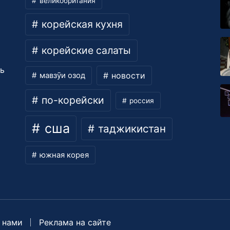
великобритания
корейская кухня
корейские салаты
ть
новости
мавзӯи озод
по-корейски
россия
сша
таджикистан
южная корея
 нами
Реклама на сайте