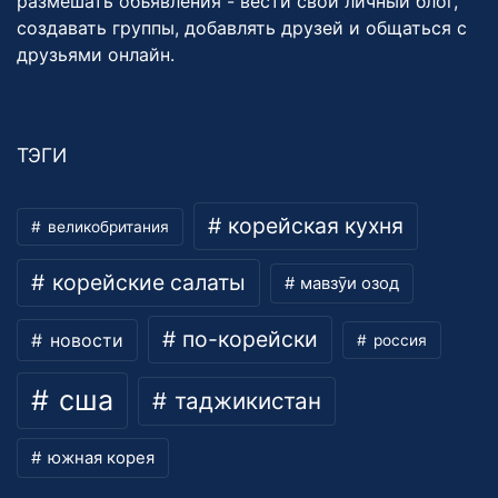
размешать объявления - вести свой личный блог,
создавать группы, добавлять друзей и общаться с
друзьями онлайн.
ТЭГИ
корейская кухня
великобритания
корейские салаты
мавзӯи озод
по-корейски
новости
россия
сша
таджикистан
южная корея