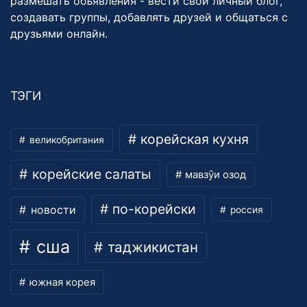
размешать объявления - вести свой личный блог,
создавать группы, добавлять друзей и общаться с
друзьями онлайн.
ТЭГИ
корейская кухня
великобритания
корейские салаты
мавзӯи озод
по-корейски
новости
россия
сша
таджикистан
южная корея