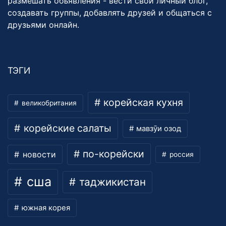
размешать объявления - вести свой личный блог,
создавать группы, добавлять друзей и общаться с
друзьями онлайн.
ТЭГИ
корейская кухня
великобритания
корейские салаты
мавзӯи озод
по-корейски
новости
россия
сша
таджикистан
южная корея