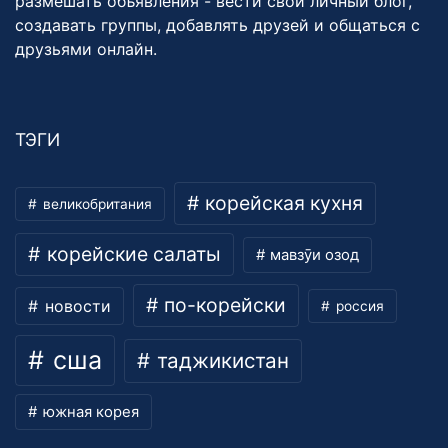
размешать объявления - вести свой личный блог,
создавать группы, добавлять друзей и общаться с
друзьями онлайн.
ТЭГИ
корейская кухня
великобритания
корейские салаты
мавзӯи озод
по-корейски
новости
россия
сша
таджикистан
южная корея