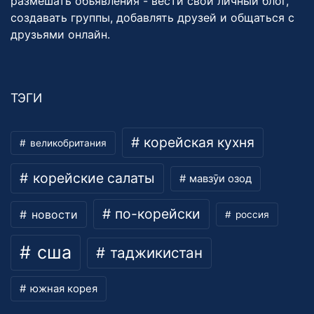
размешать объявления - вести свой личный блог,
создавать группы, добавлять друзей и общаться с
друзьями онлайн.
ТЭГИ
корейская кухня
великобритания
корейские салаты
мавзӯи озод
по-корейски
новости
россия
сша
таджикистан
южная корея