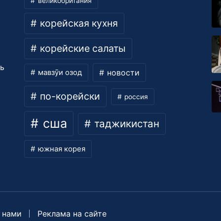
великобритания
корейская кухня
корейские салаты
ть
новости
мавзӯи озод
по-корейски
россия
сша
таджикистан
южная корея
 нами
Реклама на сайте