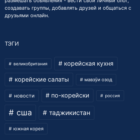
размешать объявления - вести свой личный блог,
создавать группы, добавлять друзей и общаться с
друзьями онлайн.
ТЭГИ
корейская кухня
великобритания
корейские салаты
мавзӯи озод
по-корейски
новости
россия
сша
таджикистан
южная корея