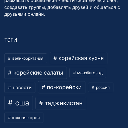
размешать объявления - вести свой личный блог,
создавать группы, добавлять друзей и общаться с
друзьями онлайн.
ТЭГИ
корейская кухня
великобритания
корейские салаты
мавзӯи озод
по-корейски
новости
россия
сша
таджикистан
южная корея