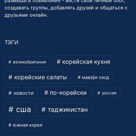
размешать объявления - вести свой личный блог,
создавать группы, добавлять друзей и общаться с
друзьями онлайн.
ТЭГИ
корейская кухня
великобритания
корейские салаты
мавзӯи озод
по-корейски
новости
россия
сша
таджикистан
южная корея