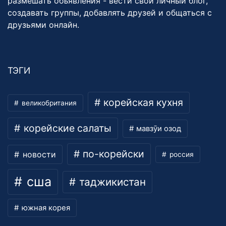
размешать объявления - вести свой личный блог,
создавать группы, добавлять друзей и общаться с
друзьями онлайн.
ТЭГИ
корейская кухня
великобритания
корейские салаты
мавзӯи озод
по-корейски
новости
россия
сша
таджикистан
южная корея