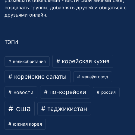
размешать объявления - вести свой личный блог,
создавать группы, добавлять друзей и общаться с
друзьями онлайн.
ТЭГИ
корейская кухня
великобритания
корейские салаты
мавзӯи озод
по-корейски
новости
россия
сша
таджикистан
южная корея