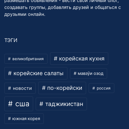
размешать объявления - вести свой личный блог,
создавать группы, добавлять друзей и общаться с
друзьями онлайн.
ТЭГИ
корейская кухня
великобритания
корейские салаты
мавзӯи озод
по-корейски
новости
россия
сша
таджикистан
южная корея