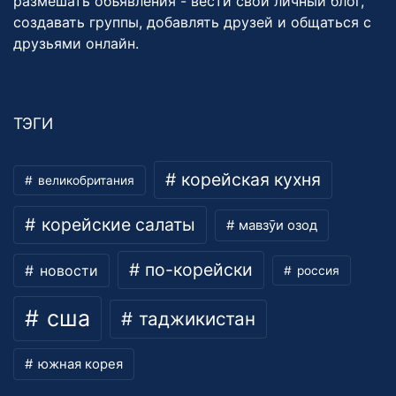
размешать объявления - вести свой личный блог,
создавать группы, добавлять друзей и общаться с
друзьями онлайн.
ТЭГИ
корейская кухня
великобритания
корейские салаты
мавзӯи озод
по-корейски
новости
россия
сша
таджикистан
южная корея