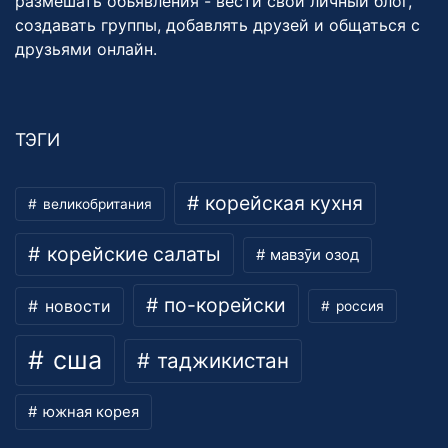
размешать объявления - вести свой личный блог,
создавать группы, добавлять друзей и общаться с
друзьями онлайн.
ТЭГИ
корейская кухня
великобритания
корейские салаты
мавзӯи озод
по-корейски
новости
россия
сша
таджикистан
южная корея