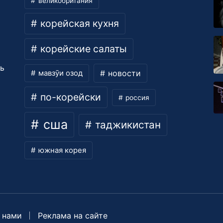
великобритания
корейская кухня
корейские салаты
ть
новости
мавзӯи озод
по-корейски
россия
сша
таджикистан
южная корея
 нами
Реклама на сайте