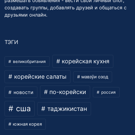
размешать объявления - вести свой личный блог,
создавать группы, добавлять друзей и общаться с
друзьями онлайн.
ТЭГИ
корейская кухня
великобритания
корейские салаты
мавзӯи озод
по-корейски
новости
россия
сша
таджикистан
южная корея