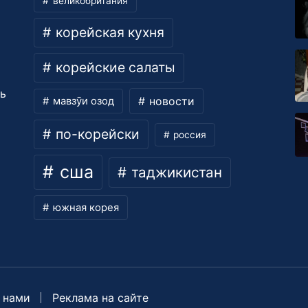
великобритания
корейская кухня
корейские салаты
ть
новости
мавзӯи озод
по-корейски
россия
сша
таджикистан
южная корея
 нами
Реклама на сайте