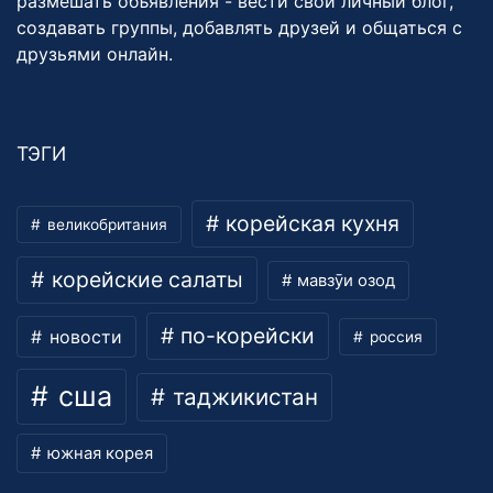
размешать объявления - вести свой личный блог,
создавать группы, добавлять друзей и общаться с
друзьями онлайн.
ТЭГИ
корейская кухня
великобритания
корейские салаты
мавзӯи озод
по-корейски
новости
россия
сша
таджикистан
южная корея