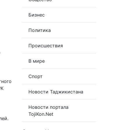
Бизнес
Политика
Происшествия
е
В мире
Спорт
тного
РК
Новости Таджикистана
Новости портала
TojiKon.Net
лей.