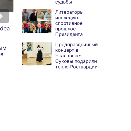
судьбы
Литераторы
исследуют
Группа компаний
Выставка Зорикт
спортивное
idea
«Сантэнс» перешла
Доржиева в
прошлое
Президента
в единоличное
Иркутске и
владение к Олегу
юбилейная
Предпраздничный
ым
Моисеенкову
экспозиция
концерт в
 в
Бальжинимы в
Чкаловске:
Улан-Удэ
Суховы подарили
тепло Росгвардии
объединяют суд