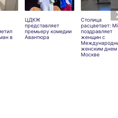
ЦДКЖ
Столица
представляет
расцветает: M
метил
премьеру комедии
поздравляет
ман в
Авантюра
женщин с
Международн
женским днем
Москве