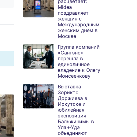
расцветает:
Midea
поздравляет
женщин с
Международным
женским днем в
Москве
Группа компаний
«Сантэнс»
перешла в
единоличное
владение к Олегу
Моисеенкову
Выставка
Зорикто
Доржиева в
Иркутске и
юбилейная
экспозиция
Бальжинимы в
Улан-Удэ
объединяют