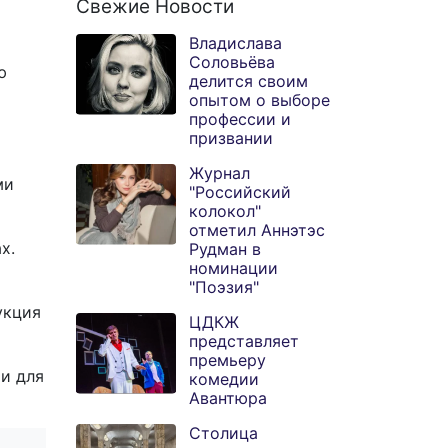
Свежие Новости
Владислава
Соловьёва
ю
делится своим
опытом о выборе
профессии и
призвании
Журнал
ми
"Российский
колокол"
отметил Аннэтэс
х.
Рудман в
номинации
"Поэзия"
укция
ЦДКЖ
представляет
премьеру
ми для
комедии
Авантюра
Столица