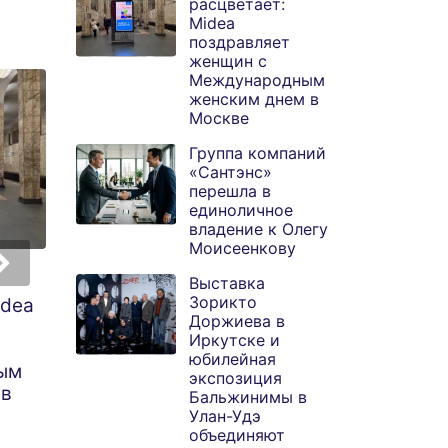
расцветает:
Midea
поздравляет
женщин с
Международным
женским днем в
Москве
Группа компаний
«Сантэнс»
перешла в
единоличное
владение к Олегу
Моисеенкову
Группа компаний
Выставка Зорикт
Выставка
Зорикто
idea
«Сантэнс» перешла
Доржиева в
Доржиева в
в единоличное
Иркутске и
Иркутске и
владение к Олегу
юбилейная
юбилейная
ым
Моисеенкову
экспозиция
экспозиция
 в
Бальжинимы в
Бальжинимы в
Улан-Удэ
Улан-Удэ
объединяют
объединяют суд