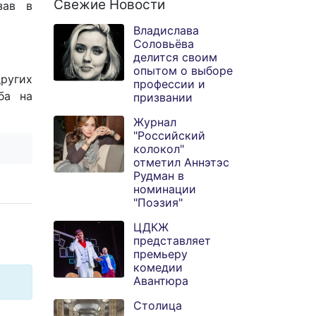
Свежие Новости
зав в
Владислава
Соловьёва
делится своим
опытом о выборе
других
профессии и
ба на
призвании
Журнал
"Российский
колокол"
отметил Аннэтэс
Рудман в
номинации
"Поэзия"
ЦДКЖ
представляет
премьеру
комедии
Авантюра
Столица