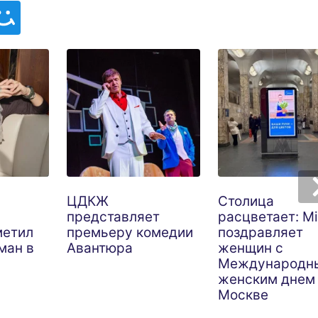
ЦДКЖ
Столица
представляет
расцветает: M
метил
премьеру комедии
поздравляет
ман в
Авантюра
женщин с
Международн
женским днем
Москве