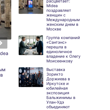
расцветает:
Midea
поздравляет
женщин с
Международным
женским днем в
Москве
Группа компаний
«Сантэнс»
перешла в
Группа компаний
Выставка Зорикт
единоличное
idea
«Сантэнс» перешла
Доржиева в
владение к Олегу
в единоличное
Иркутске и
Моисеенкову
владение к Олегу
юбилейная
ым
Моисеенкову
экспозиция
Выставка
Зорикто
 в
Бальжинимы в
Доржиева в
Улан-Удэ
Иркутске и
объединяют суд
юбилейная
экспозиция
Бальжинимы в
Улан-Удэ
объединяют