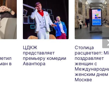
ЦДКЖ
Столица
представляет
расцветает: M
метил
премьеру комедии
поздравляет
ман в
Авантюра
женщин с
Международн
женским днем
Москве