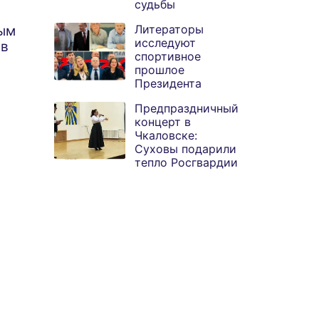
судьбы
владение к Олегу
юбилейная
Литераторы
ым
Моисеенкову
экспозиция
исследуют
 в
Бальжинимы в
спортивное
Улан-Удэ
прошлое
объединяют суд
Президента
Предпраздничный
концерт в
Чкаловске:
Суховы подарили
тепло Росгвардии