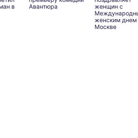
ман в
Авантюра
женщин с
Международн
женским днем
Москве