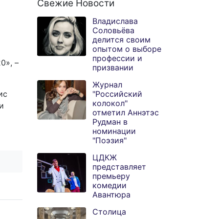
Свежие Новости
Владислава
Соловьёва
делится своим
опытом о выборе
профессии и
0», –
призвании
Журнал
ис
"Российский
колокол"
и
отметил Аннэтэс
Рудман в
номинации
"Поэзия"
ЦДКЖ
представляет
премьеру
комедии
Авантюра
Столица