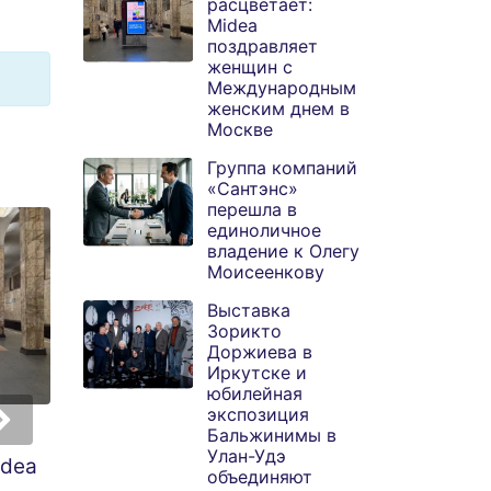
расцветает:
Midea
поздравляет
женщин с
Международным
женским днем в
Москве
Группа компаний
«Сантэнс»
перешла в
единоличное
владение к Олегу
Моисеенкову
Выставка
Зорикто
Доржиева в
Иркутске и
юбилейная
экспозиция
Бальжинимы в
Группа компаний
Выставка Зорикт
Улан-Удэ
idea
«Сантэнс» перешла
Доржиева в
объединяют
в единоличное
Иркутске и