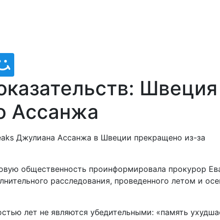
оказательств: Швеция
о Ассанжа
leaks Джулиана Ассанжа в Швеции прекращено из-за
ровую общественность проинформировала прокурор Ев
лнительного расследования, проведенного летом и ос
ностью лет не являются убедительными: «память ухудша