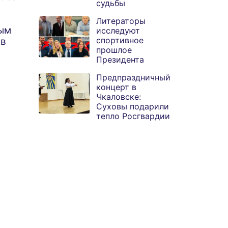
судьбы
в единоличное
Иркутске и
владение к Олегу
юбилейная
Литераторы
ым
Моисеенкову
экспозиция
исследуют
спортивное
 в
Бальжинимы в
прошлое
Улан-Удэ
Президента
объединяют суд
Предпраздничный
концерт в
Чкаловске:
Суховы подарили
тепло Росгвардии