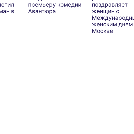
метил
премьеру комедии
поздравляет
ман в
Авантюра
женщин с
Международн
женским днем
Москве