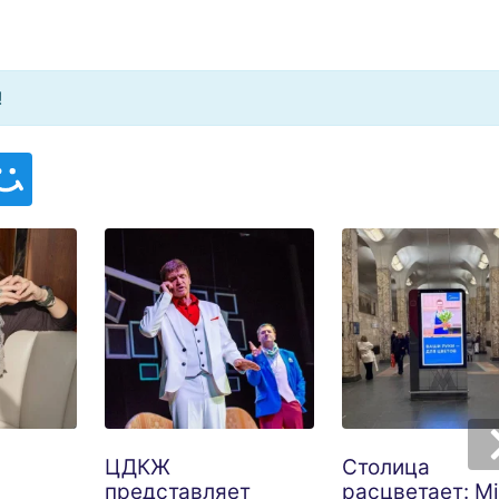
!
ЦДКЖ
Столица
представляет
расцветает: M