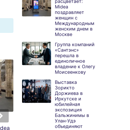
расцветает:
Midea
поздравляет
женщин с
Международным
женским днем в
Москве
Группа компаний
«Сантэнс»
перешла в
единоличное
владение к Олегу
Моисеенкову
Выставка
Зорикто
Доржиева в
Иркутске и
юбилейная
экспозиция
Бальжинимы в
Улан-Удэ
Группа компаний
Выставка Зорикт
объединяют
idea
«Сантэнс» перешла
Доржиева в