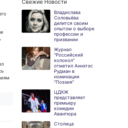
Свежие Новости
Владислава
его
Соловьёва
делится своим
опытом о выборе
ле
профессии и
ь
призвании
Журнал
"Российский
колокол"
ил
отметил Аннэтэс
сь
Рудман в
номинации
ниям
"Поэзия"
ЦДКЖ
представляет
премьеру
комедии
Авантюра
Столица